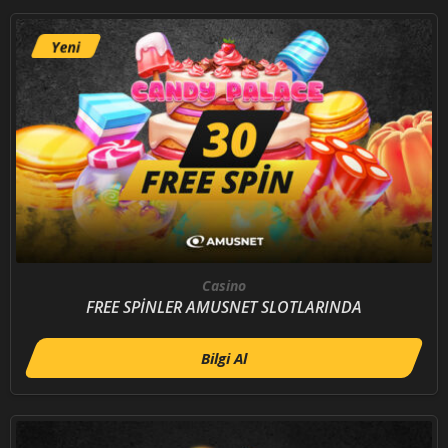
Casino
FREE SPİNLER AMUSNET SLOTLARINDA
Bilgi Al