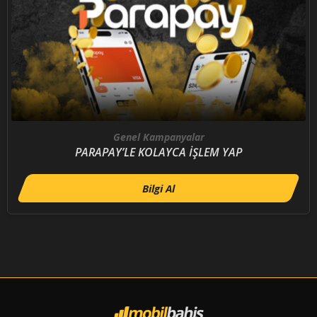
Genel Kampanyalar
PARAPAY’LE KOLAYCA İŞLEM YAP
Bilgi Al