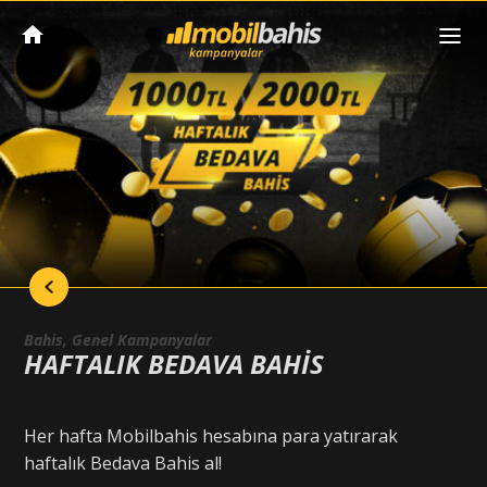
Bahis
, Genel Kampanyalar
HAFTALIK BEDAVA BAHİS
Her hafta Mobilbahis hesabına para yatırarak
haftalık Bedava Bahis al!